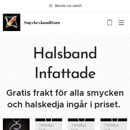
Betala via swish
Smyckeskonditorn
Halsband
Infattade
Gratis frakt för alla smycken
och halskedja ingår i priset.
Tillfälligt
Tillfälligt
Tillfälligt
slut
slut
slut