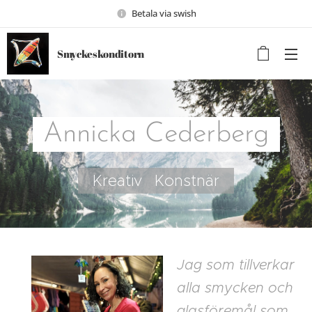
Betala via swish
Smyckeskonditorn
Annicka Cederberg
Kreativ Konstnär
Jag som tillverkar
alla smycken och
glasföremål som