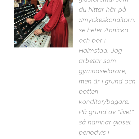
du hittar här på
Smyckeskonditorn.
se heter Annicka
och bor i
Halmstad
. Jag
arbetar som
gymnasielärare,
men är i grund och
botten
konditor/bagare.
På grund av "livet"
så hamnar glaset
periodvis i