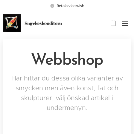
Betala via swish
Smyckeskonditorn
Webbshop
Här hittar du dessa olika varianter av
smycken men även konst, fat och
skulpturer, välj önskad artikel i
undermenyn.