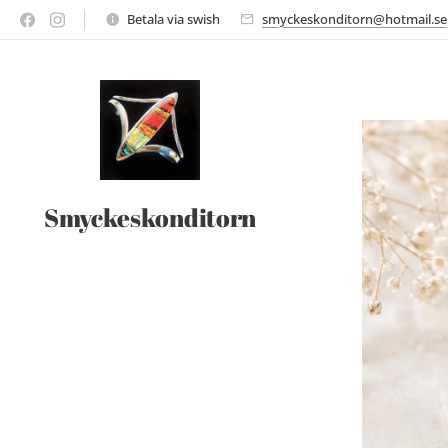
Betala via swish
smyckeskonditorn@hotmail.se
Smyckeskonditorn