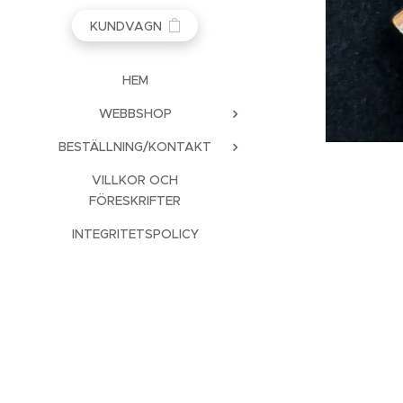
KUNDVAGN
HEM
WEBBSHOP
BESTÄLLNING/KONTAKT
VILLKOR OCH
FÖRESKRIFTER
INTEGRITETSPOLICY