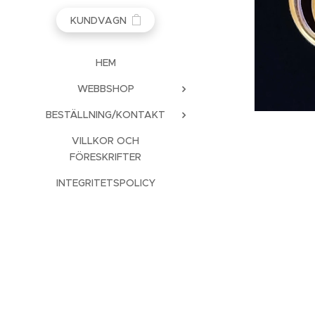
KUNDVAGN
HEM
WEBBSHOP
BESTÄLLNING/KONTAKT
VILLKOR OCH
FÖRESKRIFTER
INTEGRITETSPOLICY