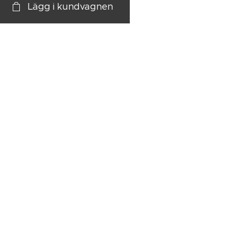
Lägg i kundvagnen