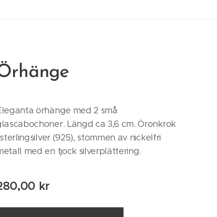
Örhänge
Eleganta örhänge med 2 små
glascabochoner. Längd ca 3,6 cm. Öronkrok
 sterlingsilver (925), stommen av nickelfri
metall med en tjock silverplättering.
280,00
kr