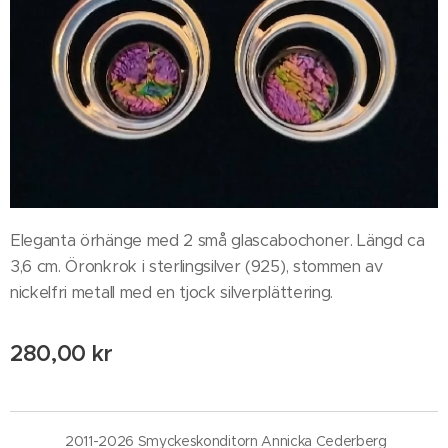
Eleganta örhänge med 2 små glascabochoner. Längd ca
3,6 cm. Öronkrok i sterlingsilver (925), stommen av
nickelfri metall med en tjock silverplättering.
280,00
kr
2011-2026 Smyckeskonditorn Annicka Cederberg