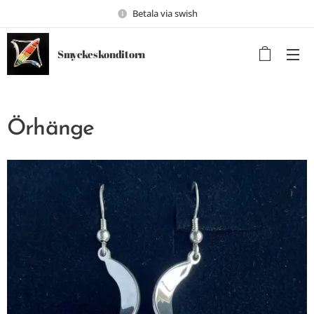
Betala via swish
Smyckeskonditorn
Örhänge