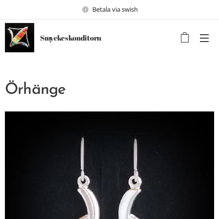
Betala via swish
Smyckeskonditorn
Örhänge