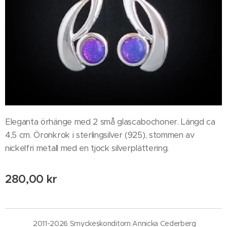
Eleganta örhänge med 2 små glascabochoner. Längd ca
4,5 cm. Öronkrok i sterlingsilver (925), stommen av
nickelfri metall med en tjock silverplättering.
280,00
kr
2011-2026 Smyckeskonditorn Annicka Cederberg