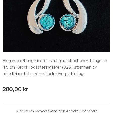
Eleganta örhänge med 2 små glascabochoner. Längd ca
4,5 cm. Öronkrok i sterlingsilver (925), stommen av
nickelfri metall med en tjock silverplättering.
280,00
kr
2011-2026 Smyckeskonditorn Annicka Cederberg