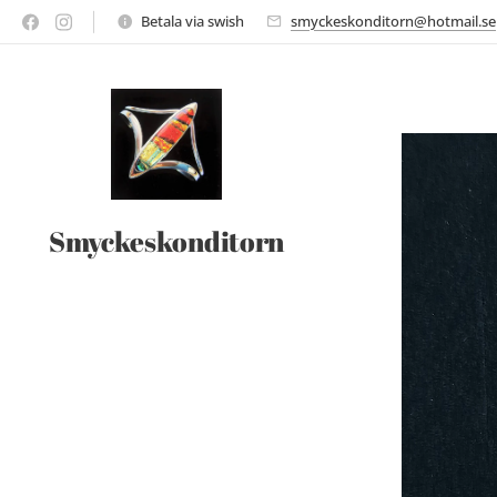
Betala via swish
smyckeskonditorn@hotmail.se
Smyckeskonditorn