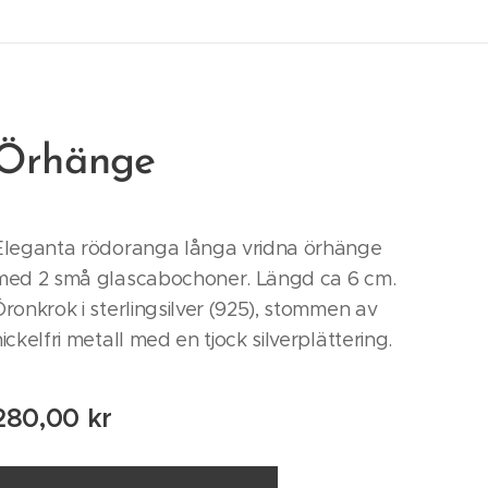
Örhänge
Eleganta rödoranga långa vridna örhänge
med 2 små glascabochoner. Längd ca 6 cm.
Öronkrok i sterlingsilver (925), stommen av
ickelfri metall med en tjock silverplättering.
280,00
kr