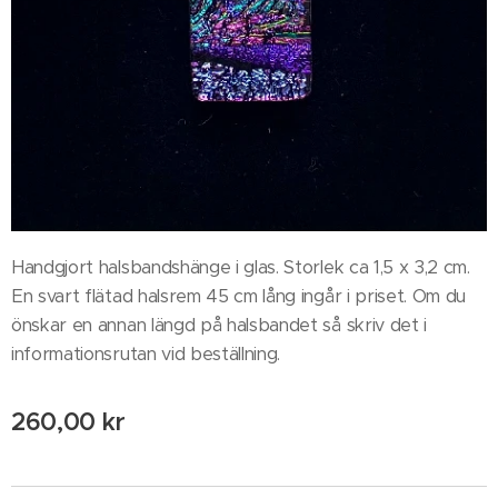
Handgjort halsbandshänge i glas. Storlek ca 1,5 x 3,2 cm.
En svart flätad halsrem 45 cm lång ingår i priset. Om du
önskar en annan längd på halsbandet så skriv det i
informationsrutan vid beställning.
260,00
kr