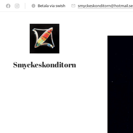
Betala via swish
smyckeskonditorn@hotmail.se
Smyckeskonditorn