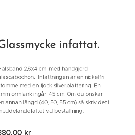
Glassmycke infattat.
Halsband 2,8x4 cm, med handgjord
glascabochon. Infattningen är en nickelfri
stomme med en tjock silverplättering. En
2mm ormlänk ingår, 45 cm. Om du önskar
en annan längd (40, 50, 55 cm) så skriv det i
meddelandefältet vid beställning.
380,00
kr