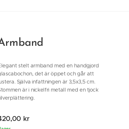
Armband
Elegant stelt armband med en handgjord
glascabochon, det är öppet och går att
ustera. Själva infattningen är 3,5x3,5 cm.
Stommen är i nickelfri metall med en tjock
ilverplättering.
420,00
kr
 lager