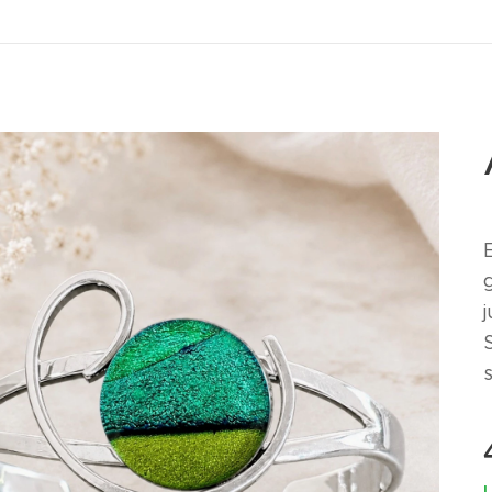
j
s
I