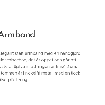
Armband
Elegant stelt armband med en handgjord
glascabochon, det är öppet och går att
ustera. Själva infattningen är 5,5x1,2 cm.
Stommen är i nickelfri metall med en tjock
ilverplättering.